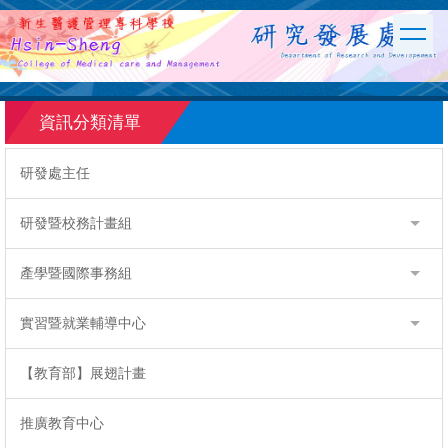
跳
到
主
要
內
容
資訊分類清單
區
研發處主任
研發暨校務計畫組
產學暨國際事務組
實習暨就業輔導中心
【教育部】展翅計畫
推廣教育中心